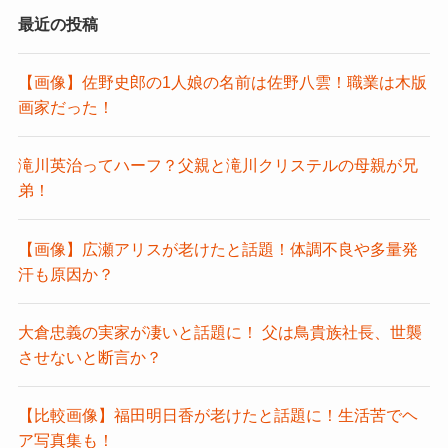
最近の投稿
【画像】佐野史郎の1人娘の名前は佐野八雲！職業は木版
画家だった！
滝川英治ってハーフ？父親と滝川クリステルの母親が兄
弟！
【画像】広瀬アリスが老けたと話題！体調不良や多量発
汗も原因か？
大倉忠義の実家が凄いと話題に！ 父は鳥貴族社長、世襲
させないと断言か？
【比較画像】福田明日香が老けたと話題に！生活苦でヘ
ア写真集も！