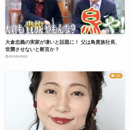
大倉忠義の実家が凄いと話題に！ 父は鳥貴族社長、
世襲させないと断言か？
2023年4月8日
話題