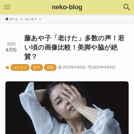
neko-blog
ホーム
エンタメ
藤あや子「老けた」多数の声！若
2023
い頃の画像比較！美脚や脇が絶
4/06
賛？
2023年4月6日
2023年4月6日
エンタメ
歌手
話題