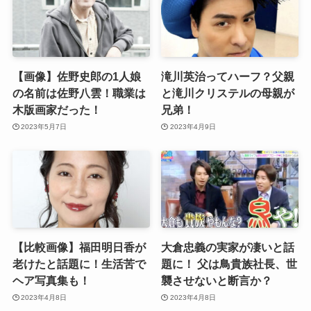
【画像】佐野史郎の1人娘
滝川英治ってハーフ？父親
の名前は佐野八雲！職業は
と滝川クリステルの母親が
木版画家だった！
兄弟！
2023年5月7日
2023年4月9日
【比較画像】福田明日香が
大倉忠義の実家が凄いと話
老けたと話題に！生活苦で
題に！ 父は鳥貴族社長、世
ヘア写真集も！
襲させないと断言か？
2023年4月8日
2023年4月8日