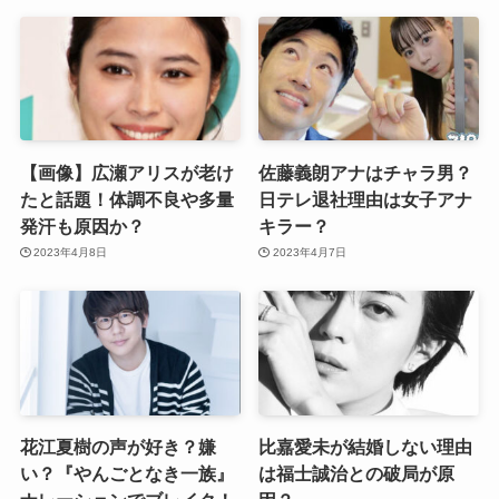
【画像】広瀬アリスが老け
佐藤義朗アナはチャラ男？
たと話題！体調不良や多量
日テレ退社理由は女子アナ
発汗も原因か？
キラー？
2023年4月8日
2023年4月7日
花江夏樹の声が好き？嫌
比嘉愛未が結婚しない理由
い？『やんごとなき一族』
は福士誠治との破局が原