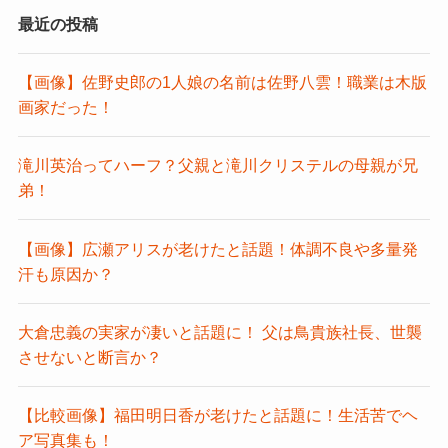
最近の投稿
【画像】佐野史郎の1人娘の名前は佐野八雲！職業は木版
画家だった！
滝川英治ってハーフ？父親と滝川クリステルの母親が兄
弟！
【画像】広瀬アリスが老けたと話題！体調不良や多量発
汗も原因か？
大倉忠義の実家が凄いと話題に！ 父は鳥貴族社長、世襲
させないと断言か？
【比較画像】福田明日香が老けたと話題に！生活苦でヘ
ア写真集も！