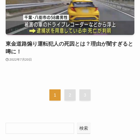
東金道路煽り運転犯人の死因とは？理由が闇すぎると
噂に！
2022年7月20日
1
2
3
検索