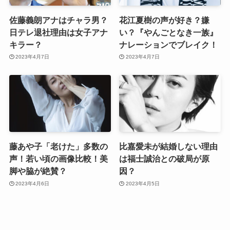
佐藤義朗アナはチャラ男？
花江夏樹の声が好き？嫌
日テレ退社理由は女子アナ
い？『やんごとなき一族』
キラー？
ナレーションでブレイク！
2023年4月7日
2023年4月7日
藤あや子「老けた」多数の
比嘉愛未が結婚しない理由
声！若い頃の画像比較！美
は福士誠治との破局が原
脚や脇が絶賛？
因？
2023年4月6日
2023年4月5日