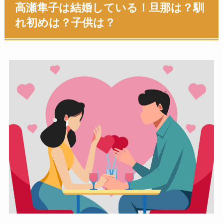
高瀬隼子は結婚している！旦那は？馴
れ初めは？子供は？