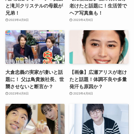
と滝川クリステルの母親が
老けたと話題に！生活苦で
兄弟！
ヘア写真集も！
2023年4月9日
2023年4月8日
大倉忠義の実家が凄いと話
【画像】広瀬アリスが老け
題に！ 父は鳥貴族社長、世
たと話題！体調不良や多量
襲させないと断言か？
発汗も原因か？
2023年4月8日
2023年4月8日