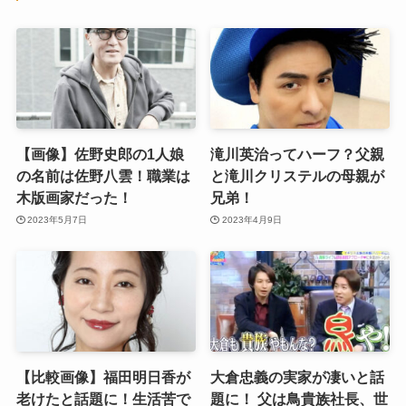
【画像】佐野史郎の1人娘
滝川英治ってハーフ？父親
の名前は佐野八雲！職業は
と滝川クリステルの母親が
木版画家だった！
兄弟！
2023年5月7日
2023年4月9日
【比較画像】福田明日香が
大倉忠義の実家が凄いと話
老けたと話題に！生活苦で
題に！ 父は鳥貴族社長、世