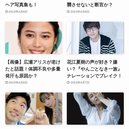
ヘア写真集も！
襲させないと断言か？
2023年4月8日
2023年4月8日
【画像】広瀬アリスが老け
花江夏樹の声が好き？嫌
たと話題！体調不良や多量
い？『やんごとなき一族』
発汗も原因か？
ナレーションでブレイク！
2023年4月8日
2023年4月7日