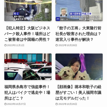
【犯人特定】大阪ビジネス
「餃子の王将」大東隆行前
パーク殺人事件！場所はど
社長が殺害された理由は？
こ被害者は中国籍の男性？
迷宮入り事件が解決？
2022年11月1日
2022年10月28日
福岡県糸島市で強盗事件！
【顔画像】堀本和歌子の経
犯人はバイクで逃走中！場
歴がすごい！美人福岡市議
所はどこ？
は元モデルだった！
2022年10月27日
2022年10月26日