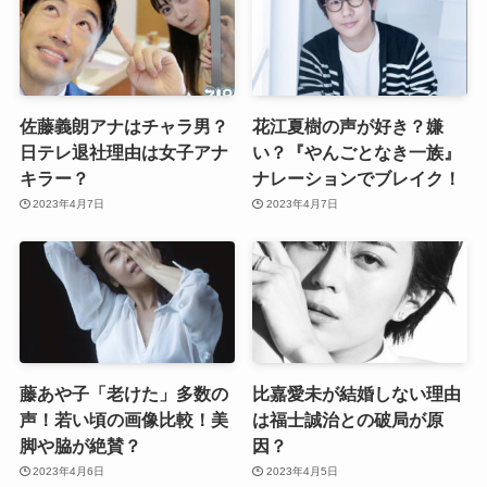
佐藤義朗アナはチャラ男？
花江夏樹の声が好き？嫌
日テレ退社理由は女子アナ
い？『やんごとなき一族』
キラー？
ナレーションでブレイク！
2023年4月7日
2023年4月7日
藤あや子「老けた」多数の
比嘉愛未が結婚しない理由
声！若い頃の画像比較！美
は福士誠治との破局が原
脚や脇が絶賛？
因？
2023年4月6日
2023年4月5日