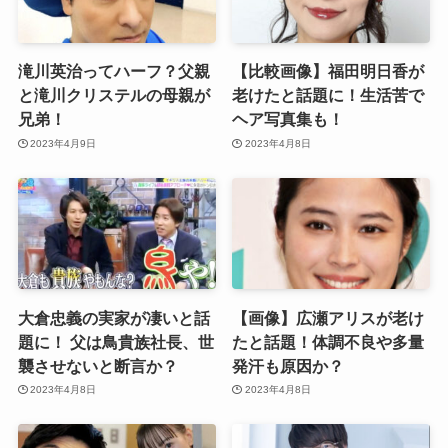
滝川英治ってハーフ？父親
【比較画像】福田明日香が
と滝川クリステルの母親が
老けたと話題に！生活苦で
兄弟！
ヘア写真集も！
2023年4月9日
2023年4月8日
大倉忠義の実家が凄いと話
【画像】広瀬アリスが老け
題に！ 父は鳥貴族社長、世
たと話題！体調不良や多量
襲させないと断言か？
発汗も原因か？
2023年4月8日
2023年4月8日