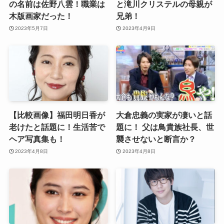
の名前は佐野八雲！職業は
と滝川クリステルの母親が
木版画家だった！
兄弟！
2023年5月7日
2023年4月9日
【比較画像】福田明日香が
大倉忠義の実家が凄いと話
老けたと話題に！生活苦で
題に！ 父は鳥貴族社長、世
ヘア写真集も！
襲させないと断言か？
2023年4月8日
2023年4月8日