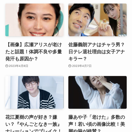
【画像】広瀬アリスが老け
佐藤義朗アナはチャラ男？
たと話題！体調不良や多量
日テレ退社理由は女子アナ
発汗も原因か？
キラー？
2023年4月8日
2023年4月7日
花江夏樹の声が好き？嫌
藤あや子「老けた」多数の
い？『やんごとなき一族』
声！若い頃の画像比較！美
ナレーションでブレイク！
脚や脇が絶賛？