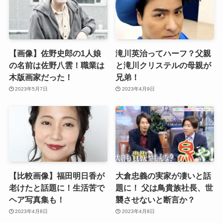
【画像】佐野史郎の1人娘
滝川英治ってハーフ？父親
の名前は佐野八雲！職業は
と滝川クリステルの母親が
木版画家だった！
兄弟！
2023年5月7日
2023年4月9日
【比較画像】福田明日香が
大倉忠義の実家が凄いと話
老けたと話題に！生活苦で
題に！ 父は鳥貴族社長、世
ヘア写真集も！
襲させないと断言か？
2023年4月8日
2023年4月8日