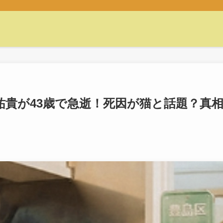
祐貴が43歳で急逝！死因が猫と話題？真