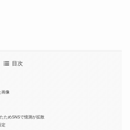
目次
た画像
たためSNSで憶測が拡散
否定