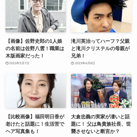
【画像】佐野史郎の1人娘
滝川英治ってハーフ？父親
の名前は佐野八雲！職業は
と滝川クリステルの母親が
木版画家だった！
兄弟！
2023年5月7日
2023年4月9日
【比較画像】福田明日香が
大倉忠義の実家が凄いと話
老けたと話題に！生活苦で
題に！ 父は鳥貴族社長、世
ヘア写真集も！
襲させないと断言か？