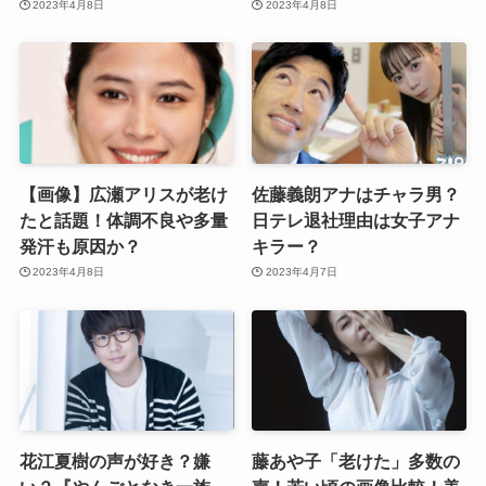
2023年4月8日
2023年4月8日
【画像】広瀬アリスが老け
佐藤義朗アナはチャラ男？
たと話題！体調不良や多量
日テレ退社理由は女子アナ
発汗も原因か？
キラー？
2023年4月8日
2023年4月7日
花江夏樹の声が好き？嫌
藤あや子「老けた」多数の