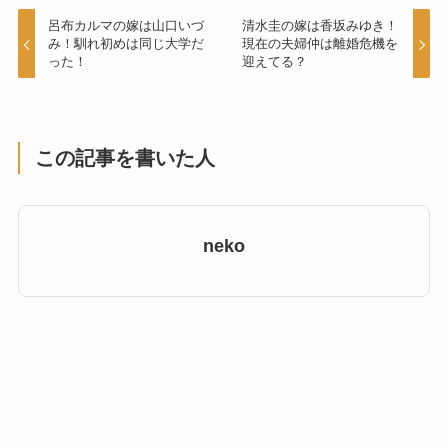
呂布カルマの嫁は山口いづ
清水圭の嫁は香坂みゆき！
み！馴れ初めは同じ大学だ
現在の夫婦仲は離婚危機を
った！
迎えてる？
この記事を書いた人
neko