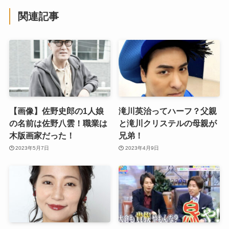
関連記事
【画像】佐野史郎の1人娘
滝川英治ってハーフ？父親
の名前は佐野八雲！職業は
と滝川クリステルの母親が
木版画家だった！
兄弟！
2023年5月7日
2023年4月9日