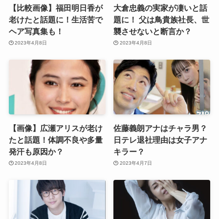
【比較画像】福田明日香が
大倉忠義の実家が凄いと話
老けたと話題に！生活苦で
題に！ 父は鳥貴族社長、世
ヘア写真集も！
襲させないと断言か？
2023年4月8日
2023年4月8日
【画像】広瀬アリスが老け
佐藤義朗アナはチャラ男？
たと話題！体調不良や多量
日テレ退社理由は女子アナ
発汗も原因か？
キラー？
2023年4月8日
2023年4月7日