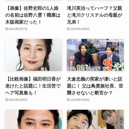
【画像】佐野史郎の1人娘
滝川英治ってハーフ？父親
の名前は佐野八雲！職業は
と滝川クリステルの母親が
木版画家だった！
兄弟！
2023年5月7日
2023年4月9日
【比較画像】福田明日香が
大倉忠義の実家が凄いと話
老けたと話題に！生活苦で
題に！ 父は鳥貴族社長、世
ヘア写真集も！
襲させないと断言か？
2023年4月8日
2023年4月8日