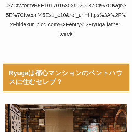
%7Ctwterm%5E1017015303992008704%7Ctwgr%
5E%7Ctwcon%5Es1_c10&ref_url=https%3A%2F%
2Fhidekun-blog.com%2Fentry%2Fryuga-father-
keireki
Ryugaは都心マンションのペントハウ
スに住むセレブ？