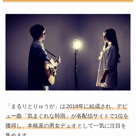
「まるりとりゅうが」は
2018年に結成され、デビ
ュー曲「気まぐれな時雨」が各配信サイトで1位を
獲得し、本格派の男女デュオ
として一気に注目を
集めます。