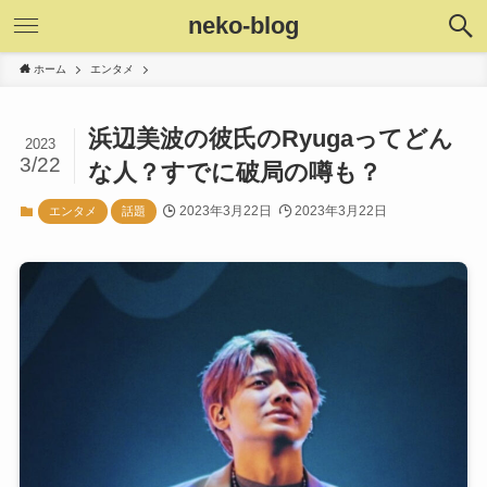
neko-blog
ホーム
エンタメ
浜辺美波の彼氏のRyugaってどん
2023
3/22
な人？すでに破局の噂も？
2023年3月22日
2023年3月22日
エンタメ
話題