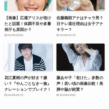
【画像】広瀬アリスが老け
佐藤義朗アナはチャラ男？
たと話題！体調不良や多量
日テレ退社理由は女子アナ
発汗も原因か？
キラー？
2023年4月8日
2023年4月7日
花江夏樹の声が好き？嫌
藤あや子「老けた」多数の
い？『やんごとなき一族』
声！若い頃の画像比較！美
ナレーションでブレイク！
脚や脇が絶賛？
2023年4月7日
2023年4月6日