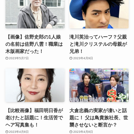
【画像】佐野史郎の1人娘
滝川英治ってハーフ？父親
の名前は佐野八雲！職業は
と滝川クリステルの母親が
木版画家だった！
兄弟！
2023年5月7日
2023年4月9日
【比較画像】福田明日香が
大倉忠義の実家が凄いと話
老けたと話題に！生活苦で
題に！ 父は鳥貴族社長、世
ヘア写真集も！
襲させないと断言か？
2023年4月8日
2023年4月8日