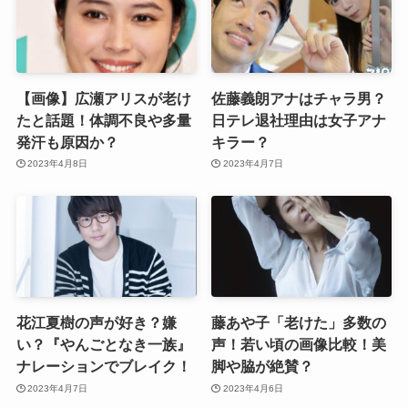
【画像】広瀬アリスが老け
佐藤義朗アナはチャラ男？
たと話題！体調不良や多量
日テレ退社理由は女子アナ
発汗も原因か？
キラー？
2023年4月8日
2023年4月7日
花江夏樹の声が好き？嫌
藤あや子「老けた」多数の
い？『やんごとなき一族』
声！若い頃の画像比較！美
ナレーションでブレイク！
脚や脇が絶賛？
2023年4月7日
2023年4月6日