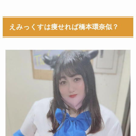
えみっくすは痩せれば橋本環奈似？