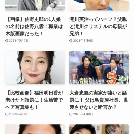
【画像】佐野史郎の1人娘
滝川英治ってハーフ？父親
の名前は佐野八雲！職業は
と滝川クリステルの母親が
木版画家だった！
兄弟！
2023年5月7日
2023年4月9日
【比較画像】福田明日香が
大倉忠義の実家が凄いと話
老けたと話題に！生活苦で
題に！ 父は鳥貴族社長、世
ヘア写真集も！
襲させないと断言か？
2023年4月8日
2023年4月8日