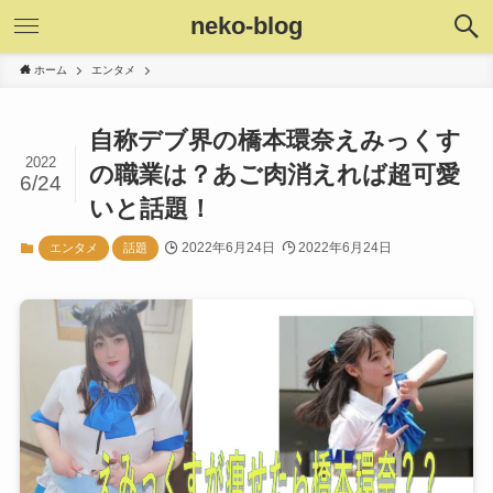
neko-blog
ホーム
エンタメ
自称デブ界の橋本環奈えみっくす
2022
の職業は？あご肉消えれば超可愛
6/24
いと話題！
2022年6月24日
2022年6月24日
エンタメ
話題