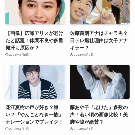
【画像】広瀬アリスが老け
佐藤義朗アナはチャラ男？
たと話題！体調不良や多量
日テレ退社理由は女子アナ
発汗も原因か？
キラー？
2023年4月8日
2023年4月7日
花江夏樹の声が好き？嫌
藤あや子「老けた」多数の
い？『やんごとなき一族』
声！若い頃の画像比較！美
ナレーションでブレイク！
脚や脇が絶賛？
2023年4月7日
2023年4月6日