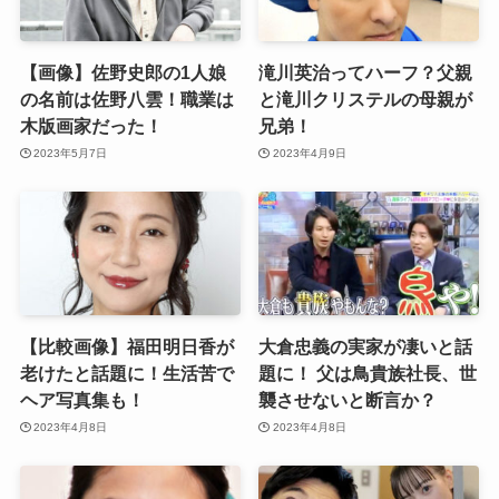
【画像】佐野史郎の1人娘
滝川英治ってハーフ？父親
の名前は佐野八雲！職業は
と滝川クリステルの母親が
木版画家だった！
兄弟！
2023年5月7日
2023年4月9日
【比較画像】福田明日香が
大倉忠義の実家が凄いと話
老けたと話題に！生活苦で
題に！ 父は鳥貴族社長、世
ヘア写真集も！
襲させないと断言か？
2023年4月8日
2023年4月8日