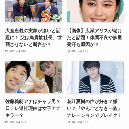
大倉忠義の実家が凄いと話
【画像】広瀬アリスが老け
題に！ 父は鳥貴族社長、世
たと話題！体調不良や多量
襲させないと断言か？
発汗も原因か？
2023年4月8日
2023年4月8日
佐藤義朗アナはチャラ男？
花江夏樹の声が好き？嫌
日テレ退社理由は女子アナ
い？『やんごとなき一族』
キラー？
ナレーションでブレイク！
2023年4月7日
2023年4月7日