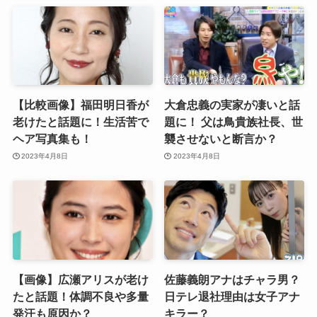
【比較画像】福田明日香が
大倉忠義の実家が凄いと話
老けたと話題に！生活苦で
題に！ 父は鳥貴族社長、世
ヘア写真集も！
襲させないと断言か？
2023年4月8日
2023年4月8日
【画像】広瀬アリスが老け
佐藤義朗アナはチャラ男？
たと話題！体調不良や多量
日テレ退社理由は女子アナ
発汗も原因か？
キラー？