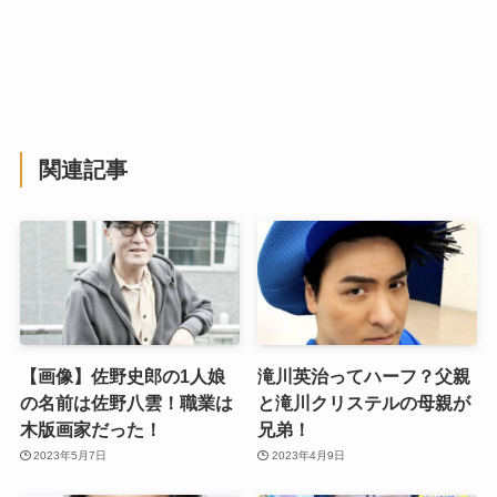
関連記事
【画像】佐野史郎の1人娘
滝川英治ってハーフ？父親
の名前は佐野八雲！職業は
と滝川クリステルの母親が
木版画家だった！
兄弟！
2023年5月7日
2023年4月9日