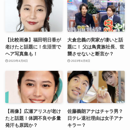
【比較画像】福田明日香が
大倉忠義の実家が凄いと話
老けたと話題に！生活苦で
題に！ 父は鳥貴族社長、世
ヘア写真集も！
襲させないと断言か？
2023年4月8日
2023年4月8日
【画像】広瀬アリスが老け
佐藤義朗アナはチャラ男？
たと話題！体調不良や多量
日テレ退社理由は女子アナ
発汗も原因か？
キラー？