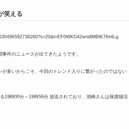
のが笑える
s/1581630496592736260?s=20&t=EF0WKG42wndIMBIK7fm4Lg
闘事件のニュースが出てきたようです。
ンが多いからこそ、今回のトレンド入りに繋がったのではない
19時00分～19時56分 放送されており、池崎さんは保護猫活