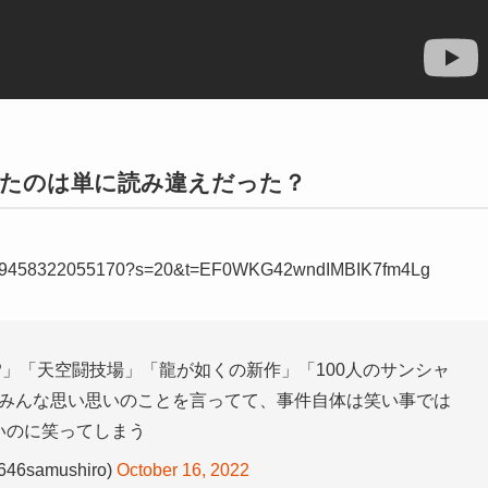
たのは単に読み違えだった？
1581629458322055170?s=20&t=EF0WKG42wndIMBIK7fm4Lg
GP」「天空闘技場」「龍が如くの新作」「100人のサンシャ
みんな思い思いのことを言ってて、事件自体は笑い事では
いのに笑ってしまう
6samushiro)
October 16, 2022