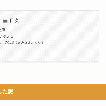
目次
た謎
のが笑える
したのは単に読み違えだった？
した謎