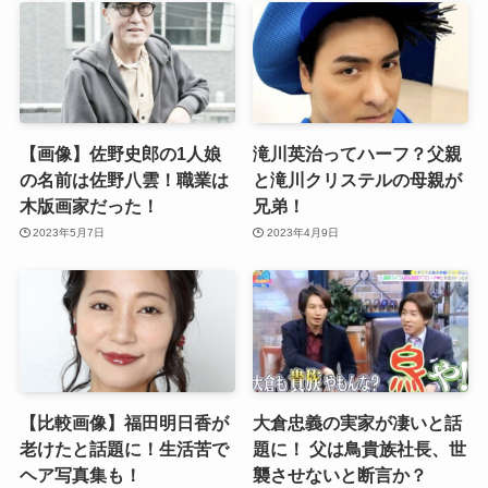
【画像】佐野史郎の1人娘
滝川英治ってハーフ？父親
の名前は佐野八雲！職業は
と滝川クリステルの母親が
木版画家だった！
兄弟！
2023年5月7日
2023年4月9日
【比較画像】福田明日香が
大倉忠義の実家が凄いと話
老けたと話題に！生活苦で
題に！ 父は鳥貴族社長、世
ヘア写真集も！
襲させないと断言か？