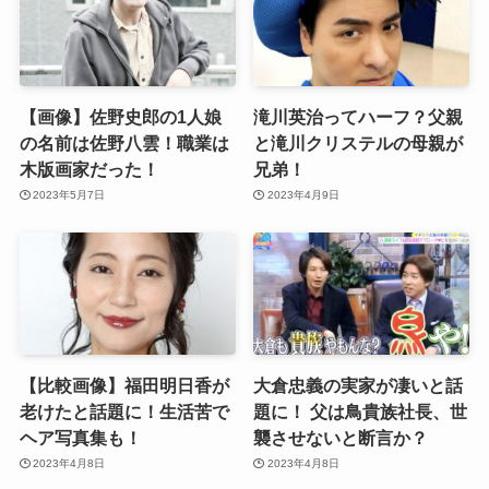
【画像】佐野史郎の1人娘
滝川英治ってハーフ？父親
の名前は佐野八雲！職業は
と滝川クリステルの母親が
木版画家だった！
兄弟！
2023年5月7日
2023年4月9日
【比較画像】福田明日香が
大倉忠義の実家が凄いと話
老けたと話題に！生活苦で
題に！ 父は鳥貴族社長、世
ヘア写真集も！
襲させないと断言か？
2023年4月8日
2023年4月8日