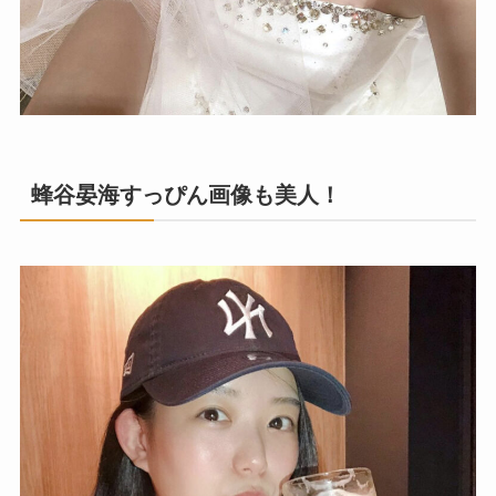
蜂谷晏海すっぴん画像も美人！