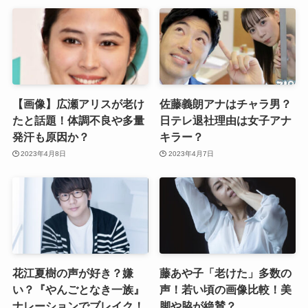
【画像】広瀬アリスが老け
佐藤義朗アナはチャラ男？
たと話題！体調不良や多量
日テレ退社理由は女子アナ
発汗も原因か？
キラー？
2023年4月8日
2023年4月7日
花江夏樹の声が好き？嫌
藤あや子「老けた」多数の
い？『やんごとなき一族』
声！若い頃の画像比較！美
ナレーションでブレイク！
脚や脇が絶賛？