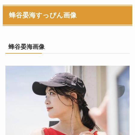
蜂谷晏海
すっぴん画像
蜂谷晏海画像